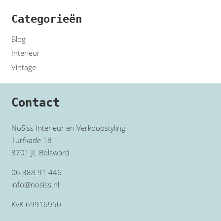
Categorieën
Blog
Interieur
Vintage
Contact
NoSiss Interieur en Verkoopstyling
Turfkade 18
8701 JL Bolsward
06 388 91 446
info@nosiss.nl
KvK 69916950