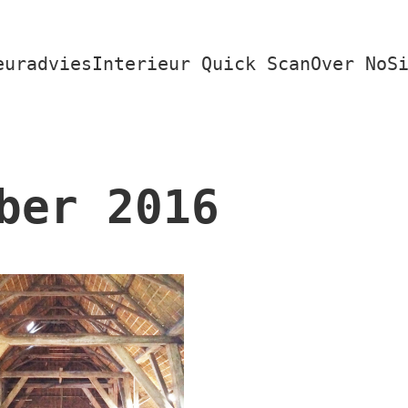
euradvies
Interieur Quick Scan
Over NoS
ber 2016