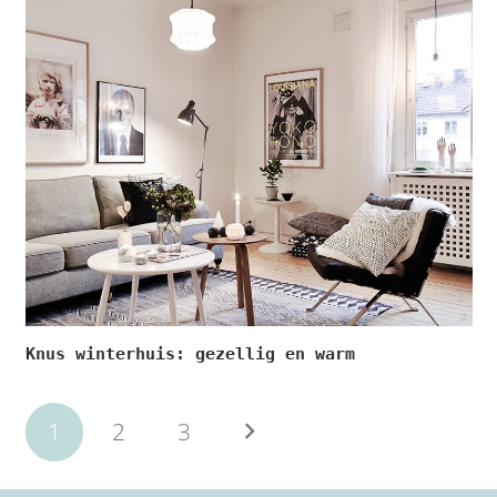
Knus winterhuis: gezellig en warm
1
2
3