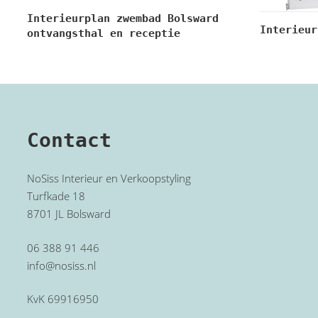
Interieurplan zwembad Bolsward
Interieur
ontvangsthal en receptie
Contact
NoSiss Interieur en Verkoopstyling
Turfkade 18
8701 JL Bolsward
06 388 91 446
info@nosiss.nl
KvK 69916950