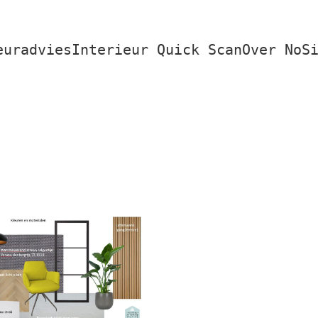
euradvies
Interieur Quick Scan
Over NoS