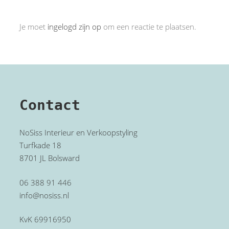
Je moet
ingelogd zijn op
om een reactie te plaatsen.
Contact
NoSiss Interieur en Verkoopstyling
Turfkade 18
8701 JL Bolsward
06 388 91 446
info@nosiss.nl
KvK 69916950