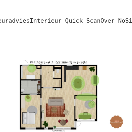
euradvies
Interieur Quick Scan
Over NoS