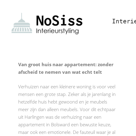
Interi
Van groot huis naar appartement: zonder
afscheid te nemen van wat echt telt
Verhuizen naar een kleinere woning is voor veel
mensen een grote stap. Zeker als je jarenlang in
hetzelfde huis hebt gewoond en je meubels
meer zijn dan alleen meubels. Voor dit echtpaar
uit Harlingen was de verhuizing naar een
appartement in Bolsward een bewuste keuze,
maar ook een emotionele. De fauteuil waar je al