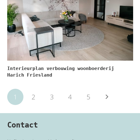
Interieurplan verbouwing woonboerderij
Harich Friesland
1
2
3
4
5
Contact