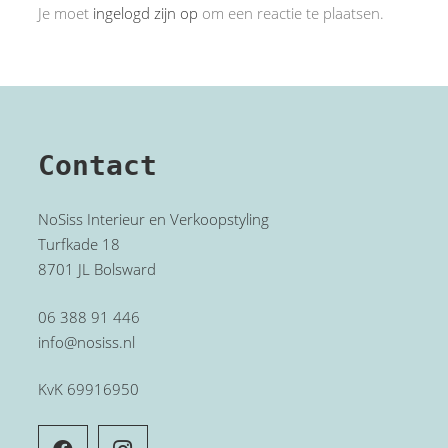
Je moet
ingelogd zijn op
om een reactie te plaatsen.
Contact
NoSiss Interieur en Verkoopstyling
Turfkade 18
8701 JL Bolsward
06 388 91 446
info@nosiss.nl
KvK 69916950