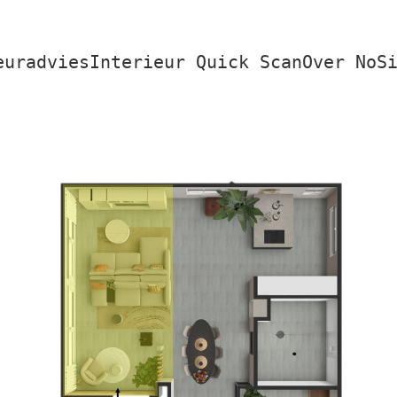
euradvies
Interieur Quick Scan
Over NoS