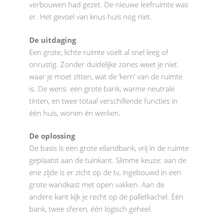
verbouwen had gezet. De nieuwe leefruimte was
er. Het gevoel van knus huis nog niet.
De uitdaging
Een grote, lichte ruimte voelt al snel leeg of
onrustig. Zonder duidelijke zones weet je niet
waar je moet zitten, wat de ‘kern’ van de ruimte
is. De wens: een grote bank, warme neutrale
tinten, en twee totaal verschillende functies in
één huis, wonen én werken.
De oplossing
De basis is een grote eilandbank, vrij in de ruimte
geplaatst aan de tuinkant. Slimme keuze: aan de
ene zijde is er zicht op de tv, ingebouwd in een
grote wandkast met open vakken. Aan de
andere kant kijk je recht op de palletkachel. Één
bank, twee sferen, één logisch geheel.