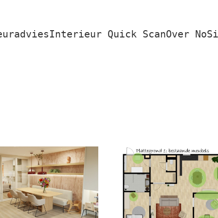
euradvies
Interieur Quick Scan
Over NoS