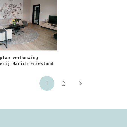
plan verbouwing
erij Harich Friesland
1
2