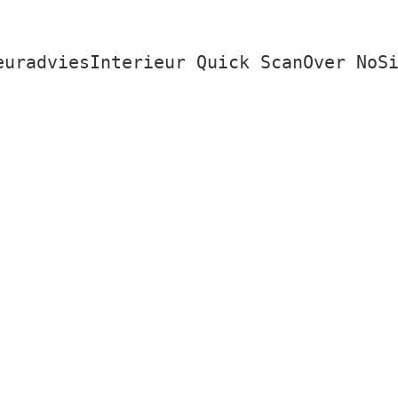
euradvies
Interieur Quick Scan
Over NoS